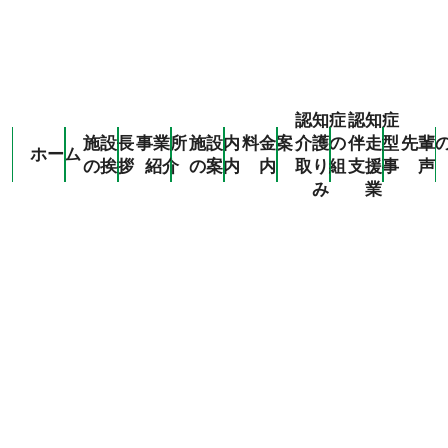
認知症
認知症
施設長
事業所
施設内
料金案
介護の
伴走型
先輩
ホーム
の挨拶
紹介
の案内
内
取り組
支援事
声
Navigation
み
業
ホーム
施設長の挨拶
事業所紹介
入所
ショートステイ
通所リハビリテーション
訪問リハビリテーション
居宅介護支援事業所（準備中）
グループホーム
施設内の案内
料金案内