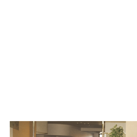
施設長の挨拶
事業所紹介
入所
ショートステイ
通所リハビリテーション
訪問リハビリテーション
居宅介護支援事業所（準備中）
グループホーム
施設内の案内
料金案内
認知症介護の取り組み
認知症伴走型支援事業
先輩の声
求人案内
エントリーフォーム