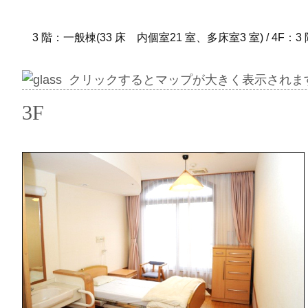
3 階：一般棟(33 床 内個室21 室、多床室3 室) / 4F
クリックするとマップが大きく表示されま
3F