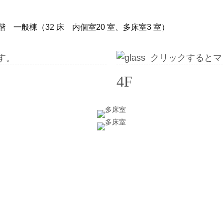
：3 階 一般棟（32 床 内個室20 室、多床室3 室）
す。
クリックするとマ
4F