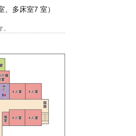
室、多床室7 室）
す。