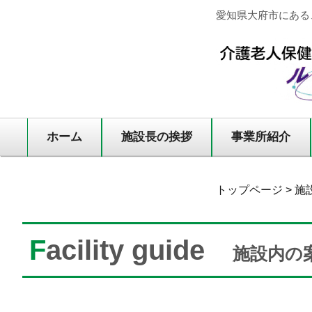
愛知県大府市にある
ホーム
施設長の挨拶
事業所紹介
トップページ
> 
F
acility guide
施設内の