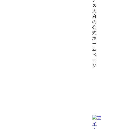
ス
大
府
の
公
式
ホ
ー
ム
ペ
ー
ジ