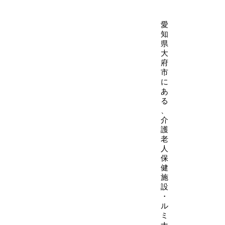
愛
知
県
大
府
市
に
あ
る
、
介
護
老
人
保
健
施
設
・
ル
ミ
ナ