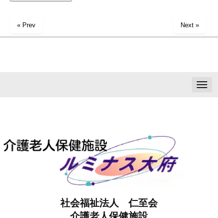
« Prev
Next »
N
a
v
i
g
a
t
i
o
n
社会福祉法人 仁至会
介護老人保健施設