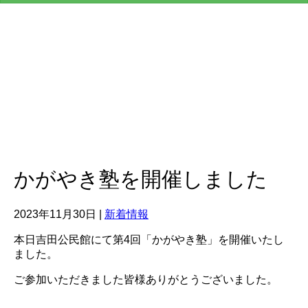
v
i
g
a
t
i
o
n
かがやき塾を開催しました
2023年11月30日
|
新着情報
本日吉田公民館にて第4回「かがやき塾」を開催いたし
ました。
ご参加いただきました皆様ありがとうございました。