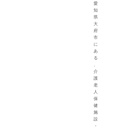
愛
知
県
大
府
市
に
あ
る
、
介
護
老
人
保
健
施
設
・