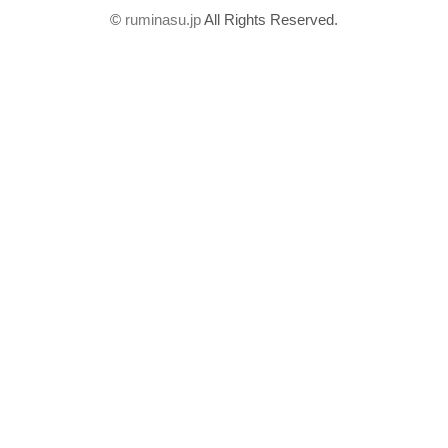
©
ruminasu.jp
All Rights Reserved.