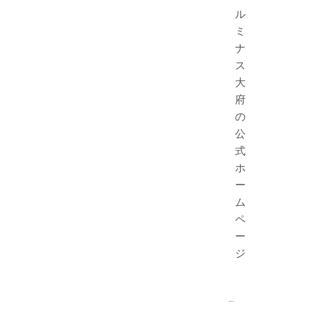
ル
ミ
ナ
ス
大
府
の
公
式
ホ
ー
ム
ペ
ー
ジ