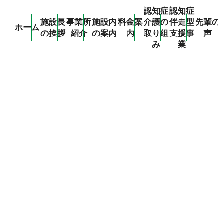
認知症
認知症
施設長
事業所
施設内
料金案
介護の
伴走型
先輩
ホーム
の挨拶
紹介
の案内
内
取り組
支援事
声
み
業
Navigation
ホーム
施設長の挨拶
事業所紹介
入所
ショートステイ
通所リハビリテーション
訪問リハビリテーション
居宅介護支援事業所（準備中）
グループホーム
施設内の案内
料金案内
認知症介護の取り組み
認知症伴走型支援事業
先輩の声
求人案内