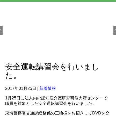
v
i
g
a
t
i
o
n
安全運転講習会を行いまし
た。
2017年01月25日
|
新着情報
1月25日に法人内の認知症介護研究研修大府センターで
職員を対象とした安全運転講習会を行いました。
東海警察署交通課総務係の三輪様をお招きしてDVDを交