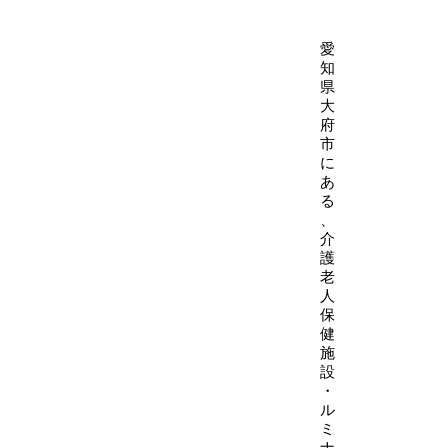
愛
知
県
大
府
市
に
あ
る
、
介
護
老
人
保
健
施
設
・
ル
ミ
ナ