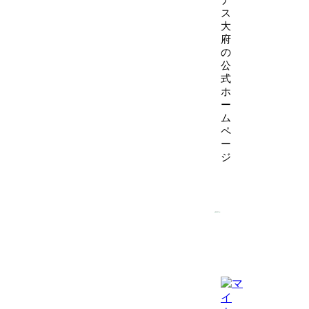
ス
大
府
の
公
式
ホ
ー
ム
ペ
ー
ジ