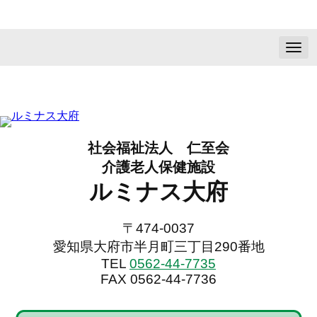
N
a
v
i
g
a
t
i
社会福祉法人 仁至会
o
n
介護老人保健施設
ルミナス大府
〒474-0037
愛知県大府市半月町三丁目290番地
TEL
0562-44-7735
FAX 0562-44-7736